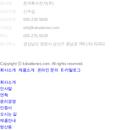
회사명
한국특수전지(주)
대표자명
신우섭
대표전화
055-239-5800
이메일
sht@ksbatteries.com
팩스
055-275-5529
본사주소
경상남도 창원시 성산구 웅남로 780 (우) 51552
Copyright ⓒ ksbatteries.com. All rights reserved.
회사소개
제품소개
온라인 문의
E-카탈로그
Close
회사소개
Menu
인사말
연혁
윤리경영
인증서
오시는 길
제품안내
방산용