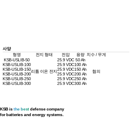
사양
형명
전지 형태
전압
용량
치수 / 무게
KSB-USLIB-50
25.9 VDC
50 Ah
KSB-USLIB-100
25.9 VDC
100 Ah
KSB-USLIB-150
25.9 VDC
150 Ah
리튬 이온 전지
협의
KSB-USLIB-200
25.9 VDC
200 Ah
KSB-USLIB-250
25.9 VDC
250 Ah
KSB-USLIB-300
25.9 VDC
300 Ah
KSB is
the best
defense company
for batteries and energy systems.
개인정보 취급방침