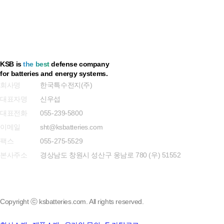
개인정보 취급방침
KSB is
the best
defense company
for batteries and energy systems.
회사명
한국특수전지(주)
대표자명
신우섭
대표전화
055-239-5800
이메일
sht@ksbatteries.com
팩스
055-275-5529
본사주소
경상남도 창원시 성산구 웅남로 780 (우) 51552
Copyright ⓒ ksbatteries.com. All rights reserved.