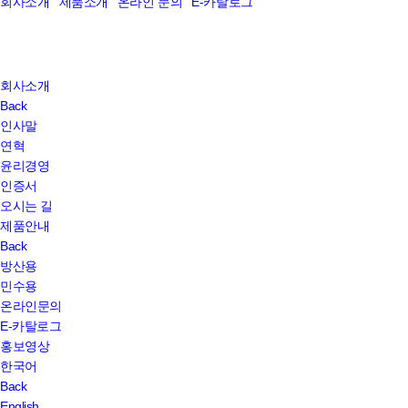
회사소개
제품소개
온라인 문의
E-카탈로그
Close
회사소개
Menu
Back
인사말
연혁
윤리경영
인증서
오시는 길
제품안내
Back
방산용
민수용
온라인문의
E-카탈로그
홍보영상
한국어
Back
English