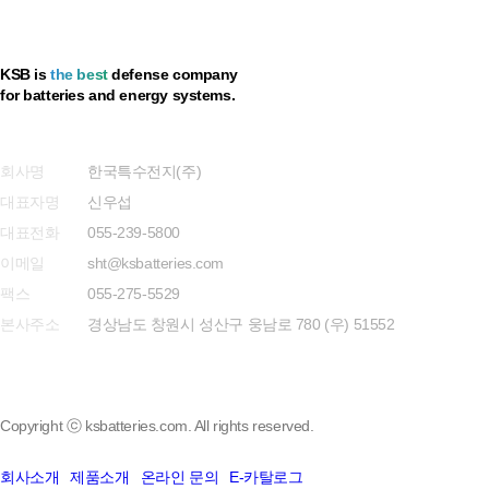
KSB is
the best
defense company
for batteries and energy systems.
개인정보 취급방침
회사명
한국특수전지(주)
대표자명
신우섭
대표전화
055-239-5800
이메일
sht@ksbatteries.com
팩스
055-275-5529
본사주소
경상남도 창원시 성산구 웅남로 780 (우) 51552
Copyright ⓒ ksbatteries.com. All rights reserved.
회사소개
제품소개
온라인 문의
E-카탈로그