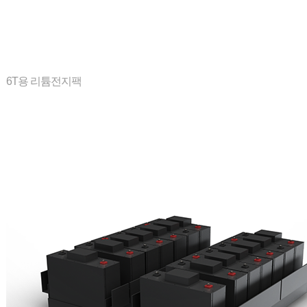
6T용 리튬전지팩