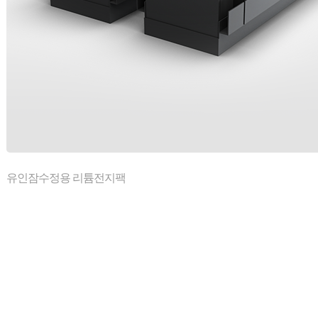
유인잠수정용 리튬전지팩