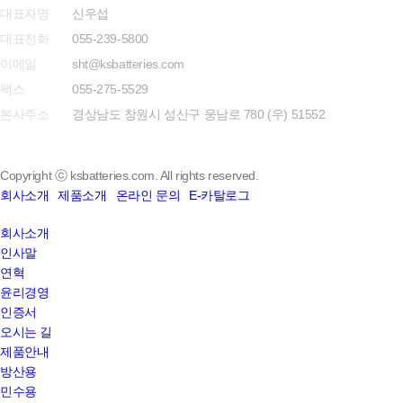
대표자명
신우섭
대표전화
055-239-5800
이메일
sht@ksbatteries.com
팩스
055-275-5529
본사주소
경상남도 창원시 성산구 웅남로 780 (우) 51552
Copyright ⓒ ksbatteries.com. All rights reserved.
회사소개
제품소개
온라인 문의
E-카탈로그
Close
회사소개
Menu
인사말
연혁
윤리경영
인증서
오시는 길
제품안내
방산용
민수용