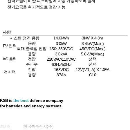
전력요금이 비싼 피크타임에 사용 가능하도록 설계
전기요금을 획기적으로 절감 가능
사양
시스템 정격 용량
14.6kWh
3kW X 4.8hr
용량
3.0kW
3.4kW(Max.)
PV 입력
최대 출력점 전압
150~350VDC
450VDC(Max.)
용량
3.0kVA
5.0kVA(Max.)
AC 출력
전압
선택
220VAC/110VAC
주파수
선택
60Hz/50Hz
전압
168VDC
12V(VRLA) X 14EA
전지팩
용량
87Ah
C10
KSB is
the best
defense company
for batteries and energy systems.
개인정보 취급방침
회사명
한국특수전지(주)