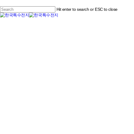
Skip
to
Hit enter to search or ESC to close
main
Close
content
Menu
Search