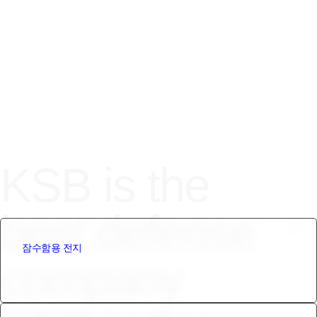
KSB is the
best defense
ㆍ
잠수함용 전지
company