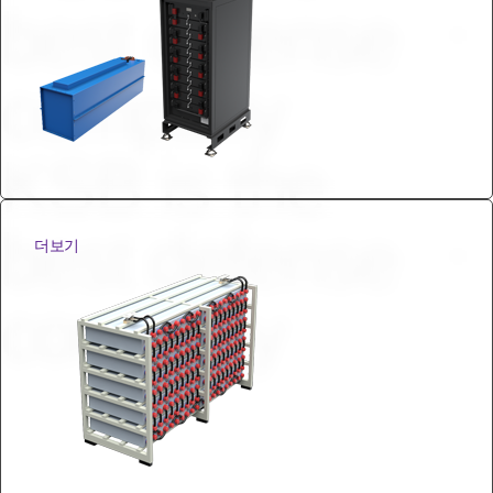
best defense
ㆍ
company
KSB is the
best defense
ㆍ
더보기
company