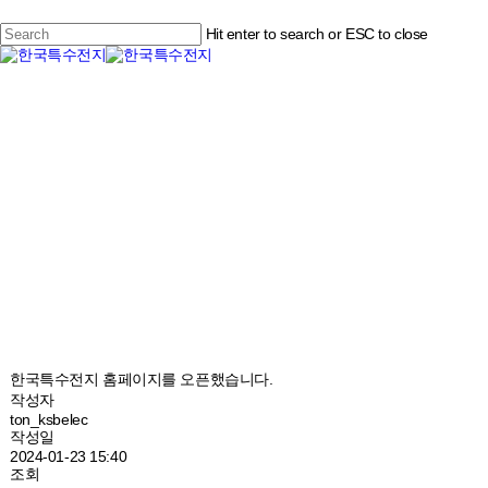
Skip
to
Hit enter to search or ESC to close
main
Close
content
Menu
Search
문
의
하
기
한국특수전지주식회사는 잠수함 및 어뢰용 전지 등
특수전지를 개발, 생산하는 방위산업체입니다.
한국특수전지 홈페이지를 오픈했습니다.
작성자
ton_ksbelec
작성일
2024-01-23 15:40
조회