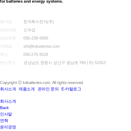
for batteries and energy systems.
개인정보 취급방침
회사명
한국특수전지(주)
대표자명
신우섭
대표전화
055-239-5800
이메일
sht@ksbatteries.com
팩스
055-275-5529
본사주소
경상남도 창원시 성산구 웅남로 780 (우) 51552
Copyright ⓒ ksbatteries.com. All rights reserved.
회사소개
제품소개
온라인 문의
E-카탈로그
Close
회사소개
Menu
Back
인사말
연혁
윤리경영