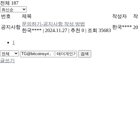
전체 187
번호
제목
작성자
작
문의하기-공지사항 작성 방법
공지사항
한국****
20
한국****
|
2024.11.27
|
추천 0
|
조회 35683
1
검색
글쓰기